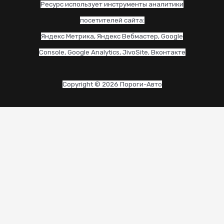
Ресурс использует инструменты аналитики
посетителей сайта:
Яндекс Метрика, Яндекс Вебмастер, Google
Console, Google Analytics, JivoSite, Вконтакте
Copyright © 2026 Пороги-Авто
CLO
THI
MO