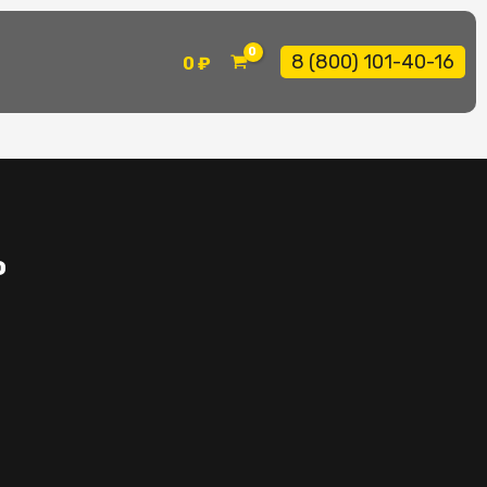
8 (800) 101-40-16
0
₽
о