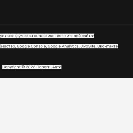
ует инструменты аналитики посетителей сайта:
астер, Google Console, Google Analytics, JivoSite, Вконтакте
Copyright © 2026 Пороги-Авто
CLOSE
THIS
MODULE