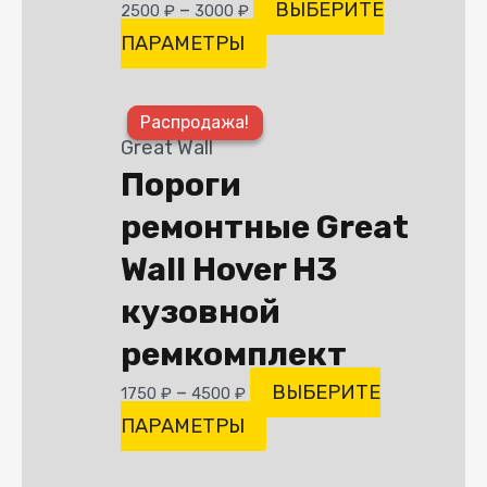
–
ВЫБЕРИТЕ
2500
₽
3000
₽
на
ПАРАМЕТРЫ
странице
товара.
Этот
Распродажа!
Распродажа!
товар
Great Wall
имеет
Пороги
несколько
ремонтные Great
вариаций.
Опции
Wall Hover H3
можно
кузовной
выбрать
ремкомплект
на
странице
–
ВЫБЕРИТЕ
1750
₽
4500
₽
товара.
ПАРАМЕТРЫ