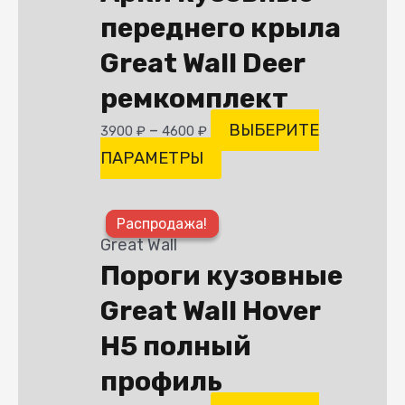
переднего крыла
вариаций.
Опции
Great Wall Deer
можно
ремкомплект
выбрать
–
ВЫБЕРИТЕ
3900
₽
4600
₽
на
ПАРАМЕТРЫ
странице
товара.
Этот
Распродажа!
Распродажа!
товар
Great Wall
имеет
Пороги кузовные
несколько
Great Wall Hover
вариаций.
Опции
H5 полный
можно
профиль
выбрать