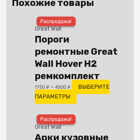
Похожие товары
Этот
Распродажа!
Распродажа!
товар
Great Wall
имеет
Пороги
несколько
ремонтные Great
вариаций.
Опции
Wall Hover H2
можно
ремкомплект
выбрать
–
ВЫБЕРИТЕ
1750
₽
4500
₽
на
ПАРАМЕТРЫ
странице
товара.
Этот
Распродажа!
Распродажа!
товар
Great Wall
имеет
Арки кузовные
несколько