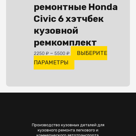
ремонтные Honda
вариаций.
Опции
Civic 6 хэтчбек
можно
кузовной
выбрать
ремкомплект
на
странице
–
ВЫБЕРИТЕ
2250
₽
5500
₽
товара.
ПАРАМЕТРЫ
Производство кузовных деталей для
кузовного ремонта легкового и
коммерческого автотранспорта.