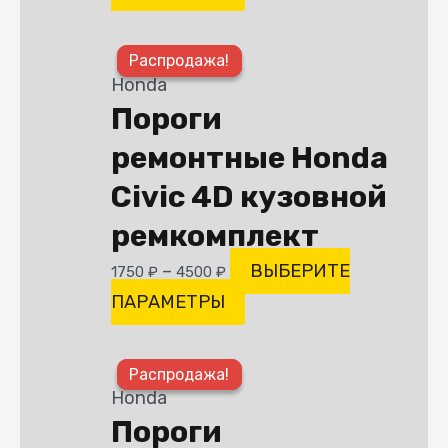
Этот
Распродажа!
Распродажа!
товар
Honda
имеет
Пороги
несколько
ремонтные Honda
вариаций.
Опции
Civic 4D кузовной
можно
ремкомплект
выбрать
–
ВЫБЕРИТЕ
1750
₽
4500
₽
на
ПАРАМЕТРЫ
странице
товара.
Этот
Распродажа!
Распродажа!
товар
Honda
имеет
Пороги
несколько