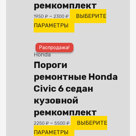
ремкомплект
выбрать
–
ВЫБЕРИТЕ
1950
₽
2300
₽
на
ПАРАМЕТРЫ
странице
товара.
Этот
Распродажа!
Распродажа!
товар
Honda
имеет
Пороги
несколько
ремонтные Honda
вариаций.
Опции
Civic 6 седан
можно
кузовной
выбрать
ремкомплект
на
странице
–
ВЫБЕРИТЕ
2250
₽
5500
₽
товара.
ПАРАМЕТРЫ