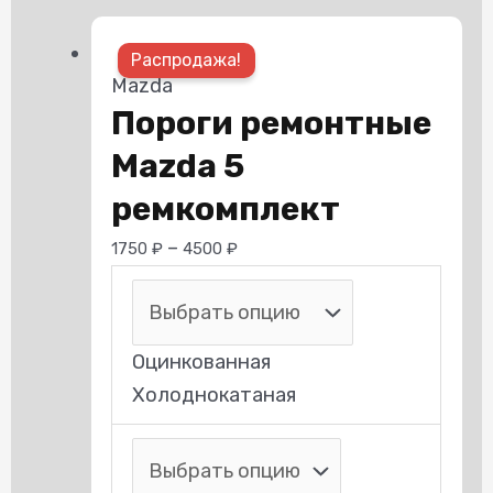
Этот
Распродажа!
товар
Mazda
имеет
Пороги ремонтные
нескольк
Mazda 5
вариаций.
Опции
ремкомплект
можно
–
1750
₽
4500
₽
выбрать
на
странице
Оцинкованная
товара.
Холоднокатаная