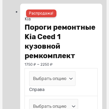
Этот
Распродажа!
товар
Kia
имеет
Пороги ремонтные
нескольк
Kia Ceed 1
вариаций.
Опции
кузовной
можно
ремкомплект
выбрать
–
1750
₽
2250
₽
на
странице
товара.
Справа