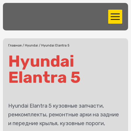
Перейти
MAIN
к
MENU
содержимому
Главная
/
Hyundai
/ Hyundai Elantra 5
Hyundai
Elantra 5
Hyundai Elantra 5 кузовные запчасти,
ремкомплекты, ремонтные арки на задние
и передние крылья, кузовные пороги,