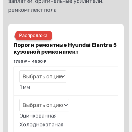
заплатки, оригинальные усилители,
ремкомплект пола
Этот
Распродажа!
товар
Hyundai
Пороги ремонтные Hyundai Elantra 5
имеет
кузовной ремкомплект
несколько
–
1750
₽
4500
₽
вариаций.
Опции
можно
1 мм
выбрать
на
странице
Оцинкованная
товара.
Холоднокатаная