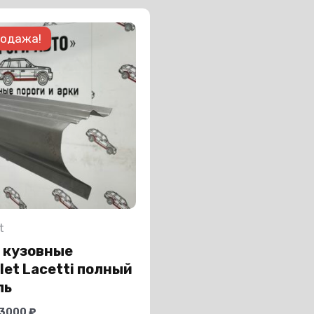
Этот
одажа!
товар
имеет
несколько
вариаций.
Опции
можно
выбрать
на
странице
t
товара.
 кузовные
let Lacetti полный
ль
3000
₽