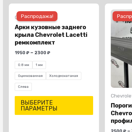
Этот
Распродажа!
Распр
товар
Chevrolet
Арки кузовные заднего
имеет
крыла Chevrolet Lacetti
несколько
ремкомплект
вариаций.
–
1950
₽
2300
₽
Опции
0.8 мм
1 мм
можно
выбрать
Оцинкованная
Холоднокатаная
на
Слева
странице
Chevrole
ВЫБЕРИТЕ
товара.
Пороги
ПАРАМЕТРЫ
Chevro
профи
–
2500
₽