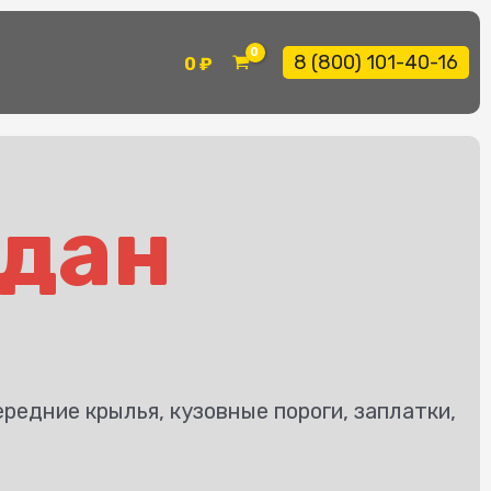
8 (800) 101-40-16
0
₽
едан
ередние крылья, кузовные пороги, заплатки,