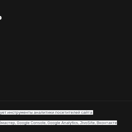
о
ует инструменты аналитики посетителей сайта:
астер, Google Console, Google Analytics, JivoSite, Вконтакте