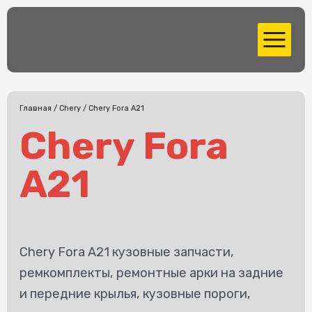
Перейти
MAIN
к
MENU
содержимому
Главная
/
Chery
/ Chery Fora A21
Chery Fora
A21
Chery Fora A21 кузовные запчасти,
ремкомплекты, ремонтные арки на задние
и передние крылья, кузовные пороги,