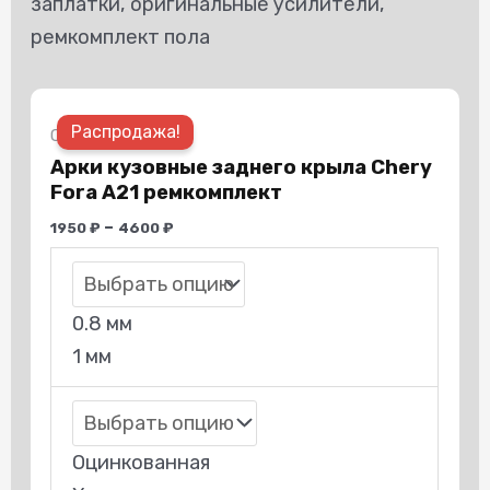
заплатки, оригинальные усилители,
ремкомплект пола
Этот
Распродажа!
товар
Chery
Арки кузовные заднего крыла Chery
имеет
Fora A21 ремкомплект
несколько
–
1950
₽
4600
₽
вариаций.
Опции
можно
0.8 мм
выбрать
1 мм
на
странице
товара.
Оцинкованная