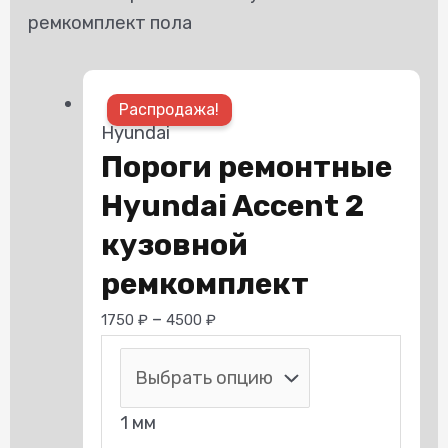
ремкомплект пола
Этот
Распродажа!
товар
Hyundai
имеет
Пороги ремонтные
нескольк
Hyundai Accent 2
вариаций.
Опции
кузовной
можно
ремкомплект
выбрать
–
1750
₽
4500
₽
на
странице
товара.
1 мм